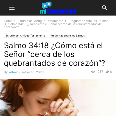
Home
Estudio del Antiguo Testamento
Preguntas sobre los Salmos
Salmo 34:18
¿Cómo está el Señor “cerca de los quebrantados de
corazón”?
Estudio del Antiguo Testamento
Preguntas sobre los Salmos
Salmo 34:18 ¿Cómo está el
Señor “cerca de los
quebrantados de corazón”?
1287
0
By
admin
-
mayo 10, 2023