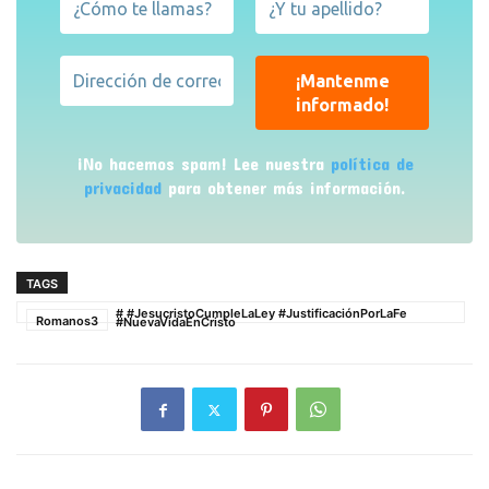
¡No hacemos spam! Lee nuestra
política de
privacidad
para obtener más información.
TAGS
#
#JesucristoCumpleLaLey #JustificaciónPorLaFe
Romanos3
#NuevaVidaEnCristo