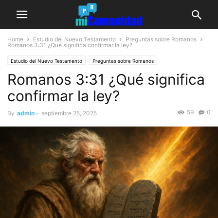
Home
Estudio del Nuevo Testamento
Preguntas sobre Romanos
Romanos 3:31
¿Qué significa confirmar la ley?
Estudio del Nuevo Testamento
Preguntas sobre Romanos
Romanos 3:31 ¿Qué significa
confirmar la ley?
59
0
By
admin
-
septiembre 25, 2025