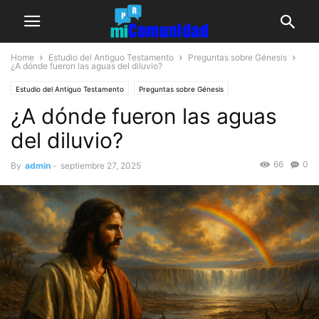
Home
Estudio del Antiguo Testamento
Preguntas sobre Génesis
¿A dónde fueron las aguas del diluvio?
Estudio del Antiguo Testamento
Preguntas sobre Génesis
¿A dónde fueron las aguas
del diluvio?
66
0
By
admin
-
septiembre 27, 2025