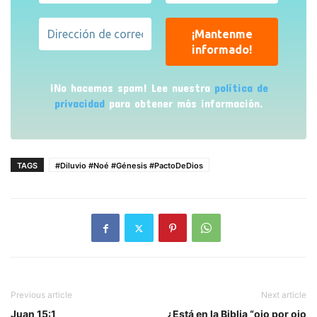
¡No hacemos spam! Lee nuestra
política de
privacidad
para obtener más información.
TAGS
#Diluvio #Noé #Génesis #PactoDeDios
Previous article
Next article
Juan 15:1
¿Está en la Biblia “ojo por ojo