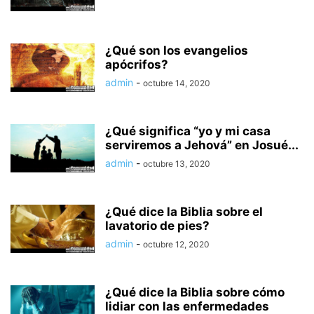
PREGUNTAS SOBRE LOS LIBROS DE LA BIBLIA
PREGUNTAS SOBRE LOS ÚLTIMOS TIEMPOS
PREGUNTAS SOBRE LUGARES EN LA BIBLIA
¿Qué son los evangelios
PREGUNTAS SOBRE PERSONAS EN LA BIBLIA
apócrifos?
PREGUNTAS SOBRE RELACIONES
PREGUNTAS SOBRE SALUD
admin
-
octubre 14, 2020
PREGUNTAS SOBRE TEOLOGÍA
PRESENTACIONES DEL EVANGELIO
PROFECÍA CRISTIANA
PROMESAS
REFLEXIONES
¿Qué significa “yo y mi casa
RESPUESTAS A PREGUNTAS BÍBLICAS
SALUD
TECNOLOGÍA
serviremos a Jehová” en Josué...
TEOLOGÍA CRISTIANA PRIMITIVA
TODO CAPELLANÍA
admin
-
octubre 13, 2020
TOP 20 PREGUNTAS BÍBLICAS
TOPICAL: ANALOGIES
TÓPICO: ANALOGÍAS
TÓPICO: DEFINICIONES
UNIDAD MARITAL
VIDEOS
¿Qué dice la Biblia sobre el
lavatorio de pies?
admin
-
octubre 12, 2020
¿Qué dice la Biblia sobre cómo
lidiar con las enfermedades