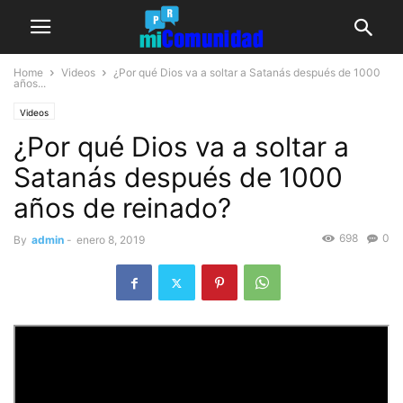
Home
Videos
¿Por qué Dios va a soltar a Satanás después de 100
0
años...
Videos
¿Por qué Dios va a soltar a
Satanás después de 1000
años de reinado?
698
0
By
admin
-
enero 8, 2019