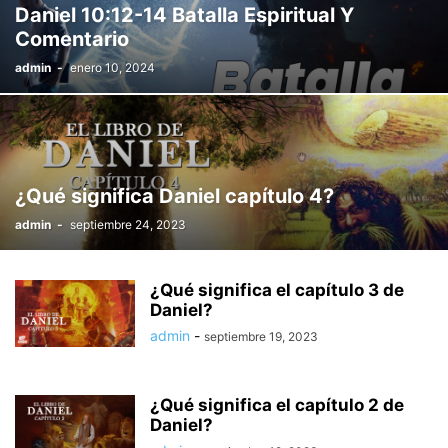
Daniel 10:12-14 Batalla Espiritual Y
PREGUNTAS SOBRE JOEL
PREGUNTAS SOBRE JONÁS
Comentario
PREGUNTAS SOBRE JOSUÉ
PREGUNTAS SOBRE LAMENTACIONES
admin
-
enero 10, 2024
PREGUNTAS SOBRE LEVÍTICO
PREGUNTAS SOBRE LOS JUECES
PREGUNTAS SOBRE LOS SALMOS
PREGUNTAS SOBRE MALAQUÍAS
PREGUNTAS SOBRE MIQUEAS
PREGUNTAS SOBRE NAHÚM
PREGUNTAS SOBRE NEHEMÍAS
PREGUNTAS SOBRE NÚMEROS
PREGUNTAS SOBRE OSEAS
PREGUNTAS SOBRE PROVERBIOS
¿Qué significa Daniel capítulo 4?
PREGUNTAS SOBRE RUT
PREGUNTAS SOBRE ZACARIAS
admin
-
septiembre 24, 2023
¿Qué significa el capítulo 3 de
Daniel?
admin
-
septiembre 19, 2023
¿Qué significa el capítulo 2 de
Daniel?