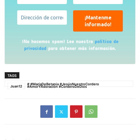
¡No hacemos spam! Lee nuestra
política de
privacidad
para obtener más información.
TAGS
#
#MaríaDeBetania #JesúsNuestroCordero
Juan12
#AmorYAdoración #CorderoDeDios