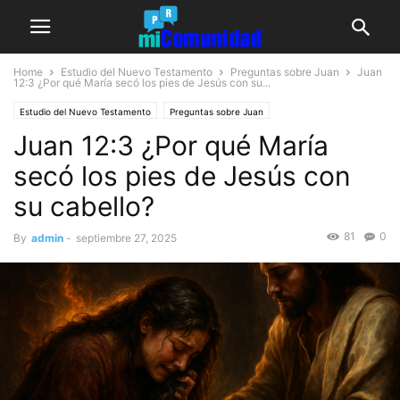
Home
Estudio del Nuevo Testamento
Preguntas sobre Juan
Juan
12:3
¿Por qué María secó los pies de Jesús con su...
Estudio del Nuevo Testamento
Preguntas sobre Juan
Juan 12:3 ¿Por qué María
secó los pies de Jesús con
su cabello?
81
0
By
admin
-
septiembre 27, 2025