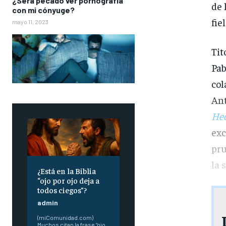
¿Sera pecado ver pornografía
de 
con mi cónyuge?
fie
mayo 11, 2023
Tit
Pab
col
Ant
Hec
exc
pru
la 
¿Está en la Biblia
“ojo por ojo deja a
todos ciegos”?
admin
(miComunidad.com)
Muchos citan la frase “ojo