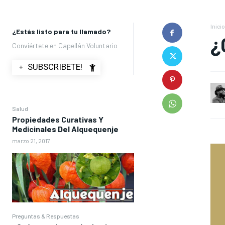
Inicio
¿Estás listo para tu llamado?
¿
Conviértete en Capellán Voluntario
﹢ SUBSCRIBETE!
Salud
Propiedades Curativas Y
Medicinales Del Alquequenje
marzo 21, 2017
Preguntas & Respuestas