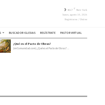
F
83.7
New York
lunes, agosto 10, 2026
Registrarse / Unirse
S
BUSCADOR IGLESIAS
REGÍSTRATE
PASTOR VIRTUAL
¿Qué es el Pacto de Obras?
(miComunidad.com) ¿Qué es el Pacto de Obras?...