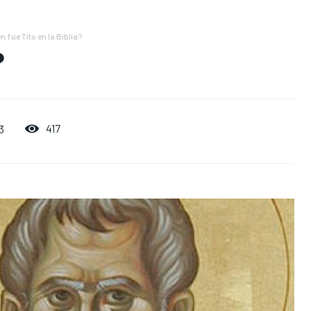
n fue Tito en la Biblia?
?
417
3