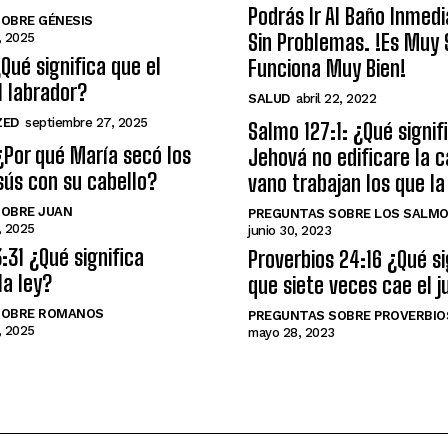
Podrás Ir Al Baño Inme
OBRE GÉNESIS
Sin Problemas. !Es Muy S
, 2025
¿Qué significa que el
Funciona Muy Bien!
l labrador?
SALUD
abril 22, 2022
ZED
septiembre 27, 2025
Salmo 127:1: ¿Qué signifi
¿Por qué María secó los
Jehová no edificare la c
sús con su cabello?
vano trabajan los que la
OBRE JUAN
PREGUNTAS SOBRE LOS SALM
, 2025
junio 30, 2023
31 ¿Qué significa
Proverbios 24:16 ¿Qué si
la ley?
que siete veces cae el j
SOBRE ROMANOS
PREGUNTAS SOBRE PROVERBIO
, 2025
mayo 28, 2023