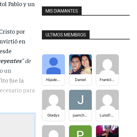
tol Pablo y un
MIS DIAMANTES
 Cristo por
ULTIMOS MIEMBROS
onvirtió en
desde
reyentes
” de
do un
ito fue la
HijadediosJuli
Daniel
FranklinFiguera
necesario para
Gladys
juancho2303
Luisd100994