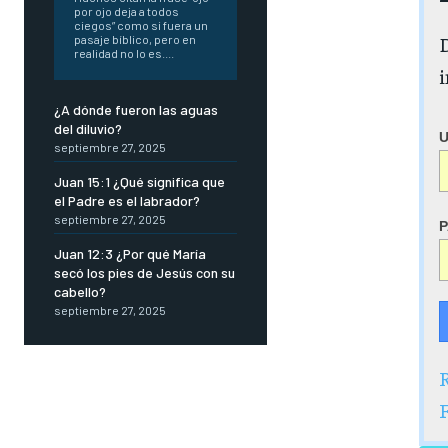
por ojo deja a todos
ciegos” como si fuera un
D
pasaje bíblico, pero en
realidad no lo es....
i
¿A dónde fueron las aguas
del diluvio?
septiembre 27, 2025
Juan 15:1 ¿Qué significa que
el Padre es el labrador?
septiembre 27, 2025
Juan 12:3 ¿Por qué María
secó los pies de Jesús con su
cabello?
septiembre 27, 2025
R