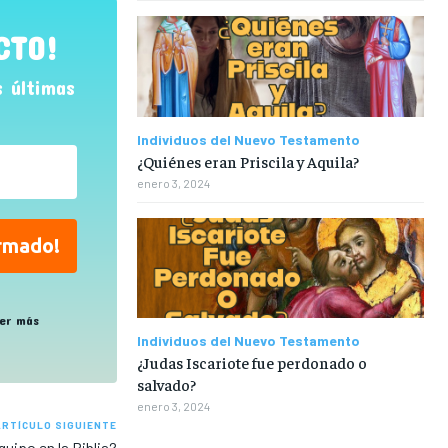
CTO!
s últimas
Individuos del Nuevo Testamento
¿Quiénes eran Priscila y Aquila?
enero 3, 2024
er más
Individuos del Nuevo Testamento
¿Judas Iscariote fue perdonado o
salvado?
enero 3, 2024
ARTÍCULO SIGUIENTE
quipo en la Biblia?