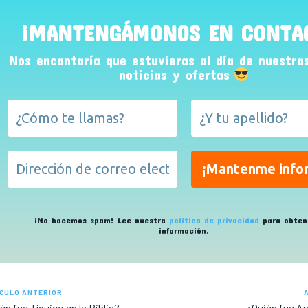
¡MANTENGÁMONOS EN CONTA
Nos encantaría que estuvieras al día de nuestra
noticias y ofertas
¡No hacemos spam! Lee nuestra
política de privacidad
para obten
información.
CULO ANTERIOR
én fue Tíquico en la Biblia?
¿Quién fue Ar