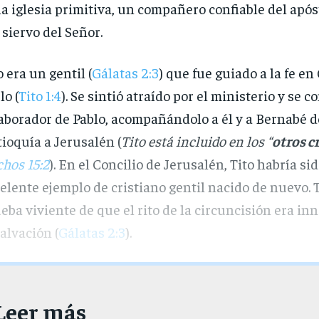
la iglesia primitiva, un compañero confiable del após
l siervo del Señor.
o era un gentil (
Gálatas 2:3
) que fue guiado a la fe en
lo (
Tito 1:4
). Se sintió atraído por el ministerio y se c
aborador de Pablo, acompañándolo a él y a Bernabé 
ioquía a Jerusalén (
Tito está incluido en los “
otros c
hos 15:2
). En el Concilio de Jerusalén, Tito habría si
elente ejemplo de cristiano gentil nacido de nuevo. T
eba viviente de que el rito de la circuncisión era in
salvación (
Gálatas 2:3
).
Leer más