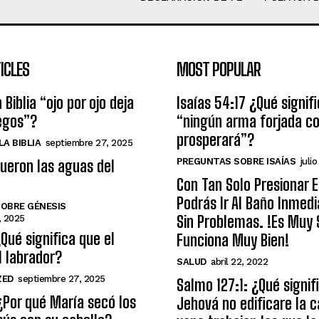
ICLES
MOST POPULAR
 Biblia “ojo por ojo deja
Isaías 54:17 ¿Qué signif
egos”?
“ningún arma forjada co
prosperará”?
A BIBLIA
septiembre 27, 2025
PREGUNTAS SOBRE ISAÍAS
julio
ueron las aguas del
Con Tan Solo Presionar 
Podrás Ir Al Baño Inme
OBRE GÉNESIS
Sin Problemas. !Es Muy S
, 2025
¿Qué significa que el
Funciona Muy Bien!
l labrador?
SALUD
abril 22, 2022
ZED
septiembre 27, 2025
Salmo 127:1: ¿Qué signifi
¿Por qué María secó los
Jehová no edificare la c