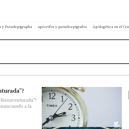
s y Pseudepigrapha
apócrifos y pseudoepígrafos
Apologética en el Cri
nturada”?
 bienaventurada”?
enunciando a la