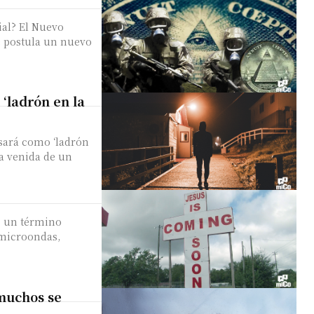
al? El Nuevo
e postula un nuevo
 ‘ladrón en la
sará como ‘ladrón
la venida de un
s un término
 microondas,
 muchos se