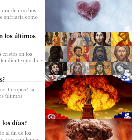
l amor de muchos
se enfriaría como
n los últimos
cristos en los
etendiente que dice
s?
mos tiempos? La
os últimos
..
 los días?
al fin de los
ide, una pandemia