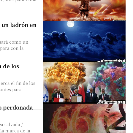
 un ladrón en
esará como un
para con la
n de los
ca el fin de los
antes para
 o perdonada
a salvada /
La marca de la