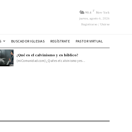
F
90.4
New York
jueves, agosto 6, 2026
Registrarse / Unirse
S
BUSCADOR IGLESIAS
REGÍSTRATE
PASTOR VIRTUAL
¿Qué es el calvinismo y es bíblico?
(miComunidad.com) ¿Qué es el calvinismo y es...