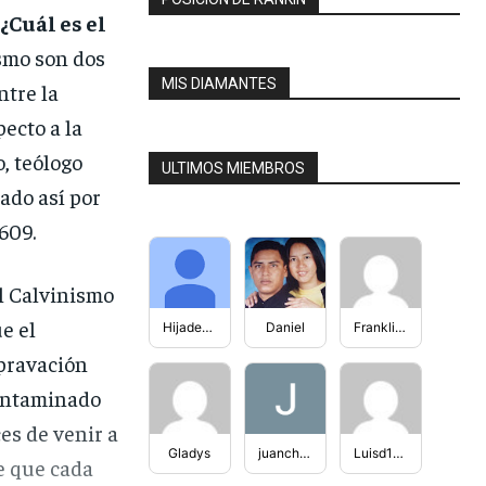
¿Cuál es el
smo son dos
MIS DIAMANTES
ntre la
ecto a la
, teólogo
ULTIMOS MIEMBROS
ado así por
609.
l Calvinismo
e el
HijadediosJuli
Daniel
FranklinFiguera
epravación
contaminado
es de venir a
Gladys
juancho2303
Luisd100994
e que cada