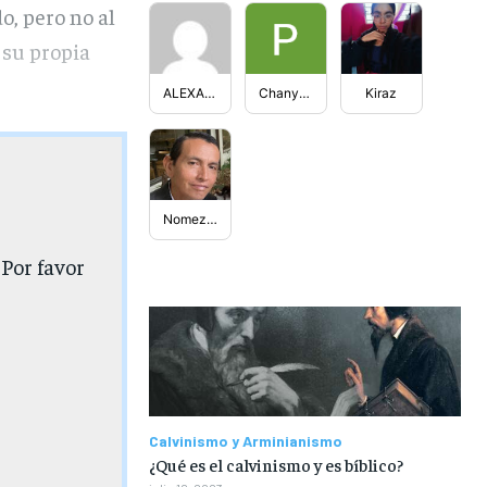
, pero no al
 su propia
ALEXANDHER
Chanyeol
Kiraz
Nomezquy
 Por favor
Calvinismo y Arminianismo
¿Qué es el calvinismo y es bíblico?