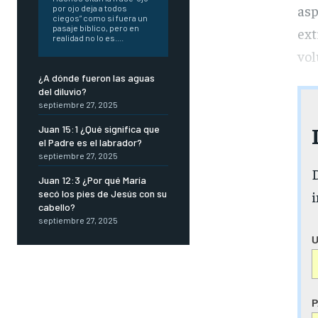
asp
por ojo deja a todos
ciegos” como si fuera un
pasaje bíblico, pero en
ext
realidad no lo es....
vol
¿A dónde fueron las aguas
del diluvio?
septiembre 27, 2025
Juan 15:1 ¿Qué significa que
el Padre es el labrador?
septiembre 27, 2025
D
Juan 12:3 ¿Por qué María
secó los pies de Jesús con su
i
cabello?
septiembre 27, 2025