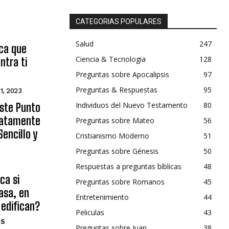
CATEGORIAS POPULARES
Salud
247
ica que
Ciencia & Tecnologia
128
ntra ti
Preguntas sobre Apocalipsis
97
Preguntas & Respuestas
95
 1, 2023
Individuos del Nuevo Testamento
80
Este Punto
diatamente
Preguntas sobre Mateo
56
encillo y
Cristianismo Moderno
51
Preguntas sobre Génesis
50
Respuestas a preguntas bíblicas
48
ca si
Preguntas sobre Romanos
45
asa, en
Entretenimiento
44
 edifican?
Peliculas
43
OS
Preguntas sobre Juan
38