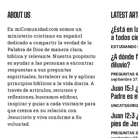
ABOUT US
LATEST ART
¿Está en la
En miComunidad.com somos un
ministerio cristiano en español
a todos ci
dedicado a compartir la verdad de la
ESTUDIANDO L
Palabra de Dios de manera clara,
¿A dónde f
bíblica y relevante. Nuestro propósito
es ayudar a las personas a encontrar
diluvio?
respuestas a sus preguntas
PREGUNTAS S
espirituales, fortalecer su fe y aplicar
septiembre 27
principios bíblicos a la vida diaria. A
Juan 15:1 
través de artículos, recursos y
Padre es e
reflexiones, buscamos edificar,
inspirar y guiar a cada visitante para
UNCATEGORI
que crezca en su relación con
Juan 12:3 
Jesucristo y viva conforme a Su
pies de Je
voluntad.
PREGUNTAS S