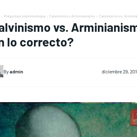
Preguntas sobre teología
Calvinismo y Arminianismo
Calvinismo vs. Arminian
alvinismo vs. Arminianism
n lo correcto?
By
admin
diciembre 29, 20