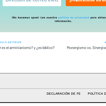
¡No hacemos spam! Lee nuestra
política de privacidad
para obten
información.
CULO ANTERIOR
 es el arminianismo? y ¿es bíblico?
Monergismo vs. Sinergis
DECLARACIÓN DE FE
POLÍTICA 