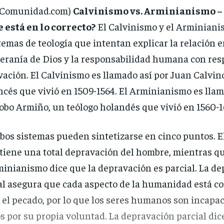
iComunidad.com)
Calvinismo vs. Arminianismo – 
 está en lo correcto?
El Calvinismo y el Arminiani
temas de teología que intentan explicar la relación e
eranía de Dios y la responsabilidad humana con resp
vación. El Calvinismo es llamado así por Juan Calvino
ncés que vivió en 1509-1564. El Arminianismo es llam
obo Armiño, un teólogo holandés que vivió en 1560-1
os sistemas pueden sintetizarse en cinco puntos. E
tiene una total depravación del hombre, mientras qu
inianismo dice que la depravación es parcial. La d
al asegura que cada aspecto de la humanidad está 
 el pecado, por lo que los seres humanos son incapac
s por su propia voluntad. La depravación parcial dic