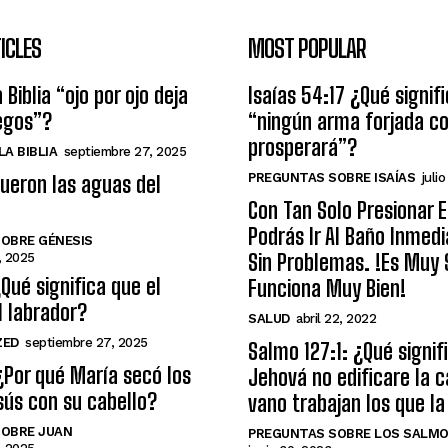
ICLES
MOST POPULAR
 Biblia “ojo por ojo deja
Isaías 54:17 ¿Qué signif
egos”?
“ningún arma forjada co
prosperará”?
A BIBLIA
septiembre 27, 2025
PREGUNTAS SOBRE ISAÍAS
julio
ueron las aguas del
Con Tan Solo Presionar 
Podrás Ir Al Baño Inme
OBRE GÉNESIS
Sin Problemas. !Es Muy S
, 2025
¿Qué significa que el
Funciona Muy Bien!
l labrador?
SALUD
abril 22, 2022
ZED
septiembre 27, 2025
Salmo 127:1: ¿Qué signifi
¿Por qué María secó los
Jehová no edificare la c
sús con su cabello?
vano trabajan los que la
OBRE JUAN
PREGUNTAS SOBRE LOS SALM