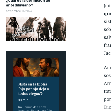
¿Cuál es la definición de
(m
antediluviano?
noviembre 18, 2023
que
sis
sob
sal
fra
Jac
Amb
sos
Arm
¿Está en la Biblia
“ojo por ojo deja a
tot
todos ciegos”?
por
admin
Dio
(miComunidad.com)
Muchos citan la frase “ojo