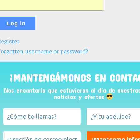
Log in
egister
Forgotten username or password?
¡MANTENGÁMONOS EN CONTA
Nos encantaría que estuvieras al día de nuestra
noticias y ofertas