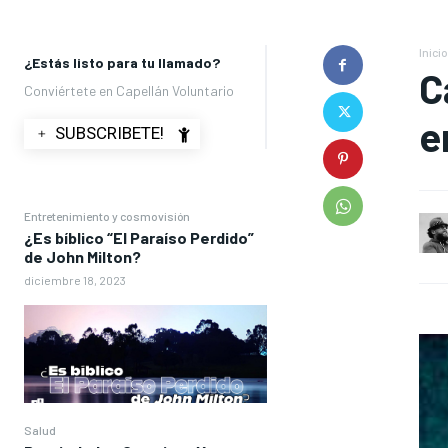
Inicio
¿Estás listo para tu llamado?
C
Conviértete en Capellán Voluntario
e
﹢ SUBSCRIBETE!
Entretenimiento y cosmovisión
¿Es bíblico “El Paraíso Perdido”
de John Milton?
diciembre 18, 2023
Salud