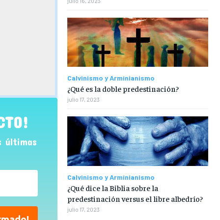
julio 16, 2023
Calvinismo y Arminianismo
¿Qué es la doble predestinación?
julio 17, 2023
CTO!
s últimas
Calvinismo y Arminianismo
¿Qué dice la Biblia sobre la
predestinación versus el libre albedrío?
julio 17, 2023