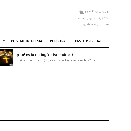
F
73.7
New York
sábado, agosto 8, 2026
Registrarse / Unirse
S
BUSCADOR IGLESIAS
REGÍSTRATE
PASTOR VIRTUAL
¿Qué es la teología sistemática?
(miComunidad.com) ¿Qué es la teología sistemática? La...