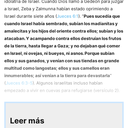
idolatría de Israel. Cuando Dios llamó a Gedeón para juzgar
a Israel, Zeba y Zalmunna habían estado oprimiendo a
Israel durante siete años (
Jueces 6:1
). “
Pues sucedía que
cuando Israel había sembrado, subían los madianitas y
amalecitas y los hijos del oriente contra ellos; subían y los
atacaban. Y acampando contra ellos destruían los frutos
de la tierra, hasta llegar a Gaza; y no dejaban qué comer
en Israel, ni ovejas, ni bueyes, ni asnos. Porque subían
ellos y sus ganados, y venían con sus tiendas en grande
multitud como langostas; ellos y sus camellos eran
innumerables; así venían a la tierra para devastarla
”
(
Jueces 6:3-5
). Algunos israelitas incluso habían
empezado a vivir en cuevas para refugiarse (versículo 2).
Leer más