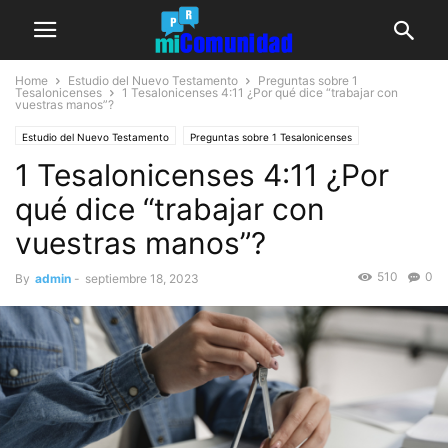
Home
Estudio del Nuevo Testamento
Preguntas sobre 1
Tesalonicenses
1 Tesalonicenses 4:11
¿Por qué dice “trabajar con
vuestras manos”?
Estudio del Nuevo Testamento
Preguntas sobre 1 Tesalonicenses
1 Tesalonicenses 4:11 ¿Por
qué dice “trabajar con
vuestras manos”?
510
0
By
admin
-
septiembre 18, 2023