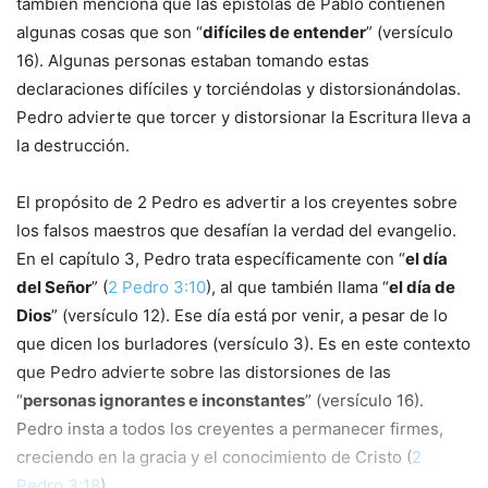
también menciona que las epístolas de Pablo contienen
algunas cosas que son “
difíciles de entender
” (versículo
16). Algunas personas estaban tomando estas
declaraciones difíciles y torciéndolas y distorsionándolas.
Pedro advierte que torcer y distorsionar la Escritura lleva a
la destrucción.
El propósito de 2
Pedro es advertir a los creyentes sobre
los falsos maestros que desafían la verdad del evangelio.
En el capítulo 3, Pedro trata específicamente con “
el día
del Señor
” (
2 Pedro 3:10
), al que también llama “
el día de
Dios
” (versículo 12). Ese día está por venir, a pesar de lo
que dicen los burladores (versículo 3). Es en este contexto
que Pedro advierte sobre las distorsiones de las
“
personas ignorantes e inconstantes
” (versículo 16).
Pedro insta a todos los creyentes a permanecer firmes,
creciendo en la gracia y el conocimiento de Cristo (
2
Pedro 3:18
).