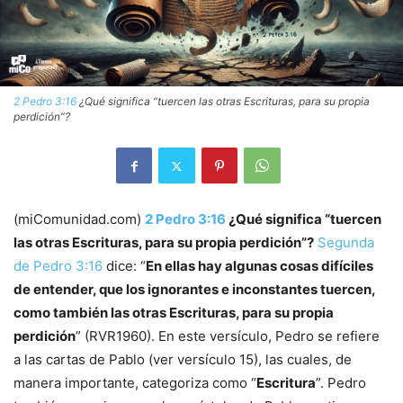
2 Pedro 3:16
¿Qué significa “tuercen las otras Escrituras, para su propia
perdición”?
(miComunidad.com)
2 Pedro 3:16
¿Qué significa “tuercen
las otras Escrituras, para su propia perdición”?
Segunda
de Pedro 3:16
dice: “
En ellas hay algunas cosas difíciles
de entender, que los ignorantes e inconstantes tuercen,
como también las otras Escrituras, para su propia
perdición
” (RVR1960). En este versículo, Pedro se refiere
a las cartas de Pablo (ver versículo 15), las cuales, de
manera importante, categoriza como “
Escritura
”. Pedro