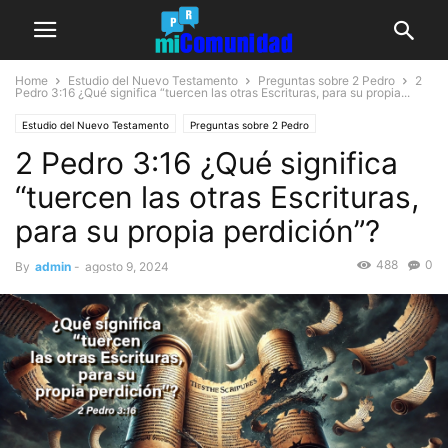
Home
Estudio del Nuevo Testamento
Preguntas sobre 2 Pedro
2
Pedro 3:16
¿Qué significa “tuercen las otras Escrituras, para su propia...
Estudio del Nuevo Testamento
Preguntas sobre 2 Pedro
2 Pedro 3:16 ¿Qué significa
“tuercen las otras Escrituras,
para su propia perdición”?
488
0
By
admin
-
agosto 9, 2024