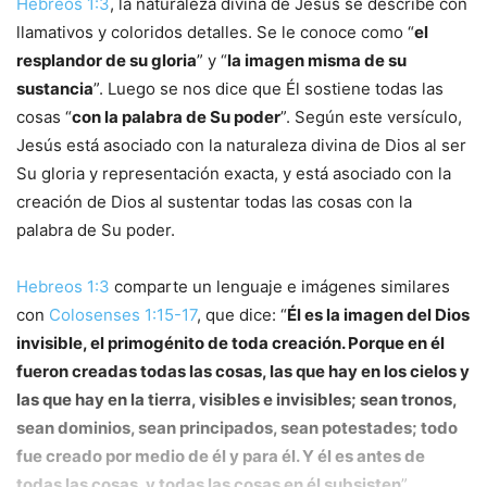
Hebreos 1:3
, la naturaleza divina de Jesús se describe con
llamativos y coloridos detalles. Se le conoce como “
el
resplandor de su gloria
” y “
la imagen misma de su
sustancia
”. Luego se nos dice que Él sostiene todas las
cosas “
con la palabra de Su poder
”. Según este versículo,
Jesús está asociado con la naturaleza divina de Dios al ser
Su gloria y representación exacta, y está asociado con la
creación de Dios al sustentar todas las cosas con la
palabra de Su poder.
Hebreos 1:3
comparte un lenguaje e imágenes similares
con
Colosenses 1:15-17
, que dice: “
Él es la imagen del Dios
invisible, el primogénito de toda creación. Porque en él
fueron creadas todas las cosas, las que hay en los cielos y
las que hay en la tierra, visibles e invisibles; sean tronos,
sean dominios, sean principados, sean potestades; todo
fue creado por medio de él y para él. Y él es antes de
todas las cosas, y todas las cosas en él subsisten
”.