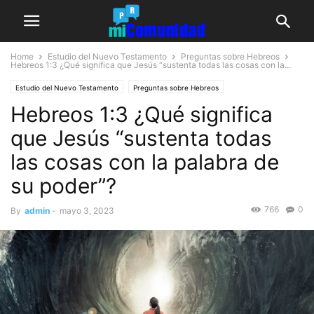
Home
Estudio del Nuevo Testamento
Preguntas sobre Hebreos
Hebreos 1:3
¿Qué significa que Jesús “sustenta todas las cosas con la...
Estudio del Nuevo Testamento
Preguntas sobre Hebreos
Hebreos 1:3 ¿Qué significa
que Jesús “sustenta todas
las cosas con la palabra de
su poder”?
766
0
By
admin
-
mayo 3, 2023