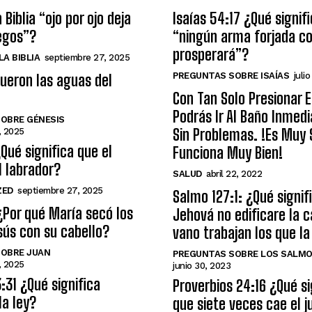
 Biblia “ojo por ojo deja
Isaías 54:17 ¿Qué signif
egos”?
“ningún arma forjada co
prosperará”?
A BIBLIA
septiembre 27, 2025
PREGUNTAS SOBRE ISAÍAS
julio
ueron las aguas del
Con Tan Solo Presionar 
Podrás Ir Al Baño Inme
OBRE GÉNESIS
Sin Problemas. !Es Muy S
, 2025
¿Qué significa que el
Funciona Muy Bien!
l labrador?
SALUD
abril 22, 2022
ZED
septiembre 27, 2025
Salmo 127:1: ¿Qué signifi
¿Por qué María secó los
Jehová no edificare la c
sús con su cabello?
vano trabajan los que la
OBRE JUAN
PREGUNTAS SOBRE LOS SALM
, 2025
junio 30, 2023
31 ¿Qué significa
Proverbios 24:16 ¿Qué si
la ley?
que siete veces cae el j