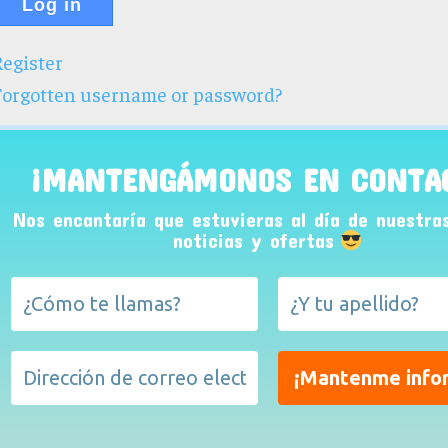
Log in
egister
Forgotten username or password?
¡MANTENGÁMONOS EN CONTA
Nos encantaría que estuvieras al día de nuestra
noticias y ofertas