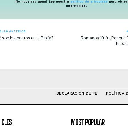
¡No hacemos spam! Lee nuestra
política de privacidad
para obten
información.
CULO ANTERIOR
 son los pactos en la Biblia?
Romanos 10:9
¿Por qué “
tu boc
DECLARACIÓN DE FE
POLÍTICA 
ICLES
MOST POPULAR