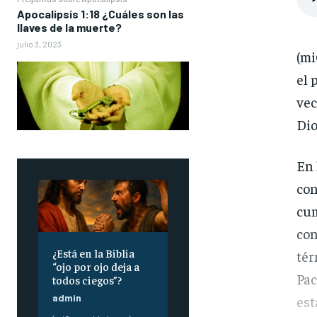
Apocalipsis 1:18 ¿Cuáles son las
llaves de la muerte?
julio 3, 2023
(m
el 
vec
Dio
En 
con
cum
con
¿Está en la Biblia
tér
“ojo por ojo deja a
Pac
todos ciegos”?
admin
est