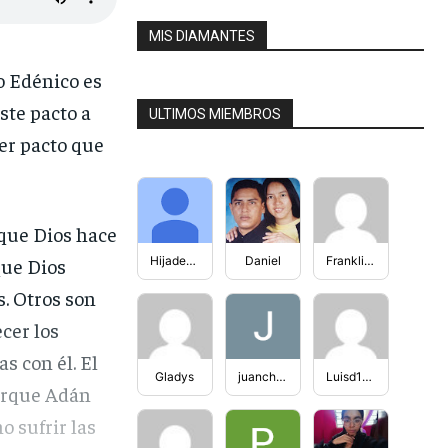
MIS DIAMANTES
o Edénico es
ste pacto a
ULTIMOS MIEMBROS
mer pacto que
 que Dios hace
que Dios
HijadediosJuli
Daniel
FranklinFiguera
. Otros son
cer los
s con él. El
Gladys
juancho2303
Luisd100994
porque Adán
o sufrir las