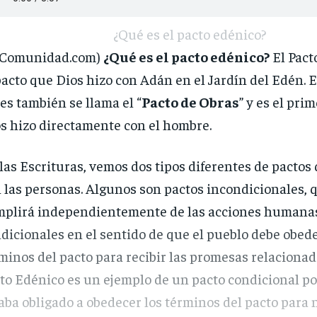
¿Qué es el pacto edénico?
iComunidad.com)
¿Qué es el pacto edénico?
El Pact
pacto que Dios hizo con Adán en el Jardín del Edén. E
es también se llama el “
Pacto de Obras
” y es el pri
s hizo directamente con el hombre.
las Escrituras, vemos dos tipos diferentes de pactos
 las personas. Algunos son pactos incondicionales, 
plirá independientemente de las acciones humanas
dicionales en el sentido de que el pueblo debe obede
minos del pacto para recibir las promesas relacionada
to Edénico es un ejemplo de un pacto condicional 
aba obligado a obedecer los términos del pacto para n