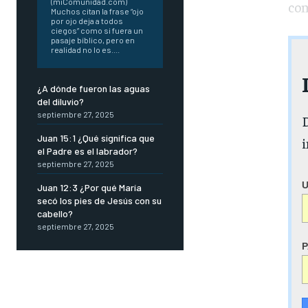
(miComunidad.com)
con
Muchos citan la frase “ojo
por ojo deja a todos
ciegos” como si fuera un
pasaje bíblico, pero en
realidad no lo es....
¿A dónde fueron las aguas
del diluvio?
septiembre 27, 2025
D
Juan 15:1 ¿Qué significa que
i
el Padre es el labrador?
septiembre 27, 2025
Juan 12:3 ¿Por qué María
secó los pies de Jesús con su
cabello?
septiembre 27, 2025