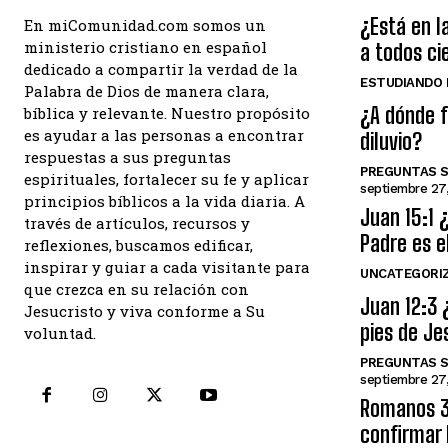
¿Está en la
En miComunidad.com somos un
ministerio cristiano en español
a todos ci
dedicado a compartir la verdad de la
ESTUDIANDO L
Palabra de Dios de manera clara,
¿A dónde f
bíblica y relevante. Nuestro propósito
es ayudar a las personas a encontrar
diluvio?
respuestas a sus preguntas
PREGUNTAS S
espirituales, fortalecer su fe y aplicar
septiembre 27
principios bíblicos a la vida diaria. A
Juan 15:1 
través de artículos, recursos y
Padre es e
reflexiones, buscamos edificar,
inspirar y guiar a cada visitante para
UNCATEGORI
que crezca en su relación con
Juan 12:3 
Jesucristo y viva conforme a Su
pies de Je
voluntad.
PREGUNTAS S
septiembre 27
Romanos 3:
confirmar 