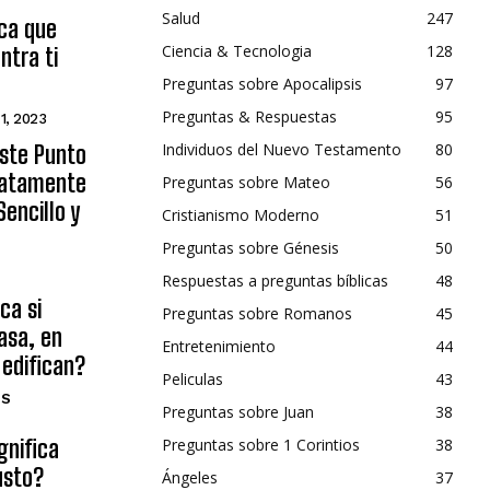
Salud
247
ica que
Ciencia & Tecnologia
128
ntra ti
Preguntas sobre Apocalipsis
97
Preguntas & Respuestas
95
 1, 2023
Individuos del Nuevo Testamento
80
Este Punto
diatamente
Preguntas sobre Mateo
56
encillo y
Cristianismo Moderno
51
Preguntas sobre Génesis
50
Respuestas a preguntas bíblicas
48
ca si
Preguntas sobre Romanos
45
asa, en
Entretenimiento
44
 edifican?
Peliculas
43
OS
Preguntas sobre Juan
38
gnifica
Preguntas sobre 1 Corintios
38
usto?
Ángeles
37