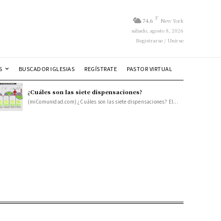
F
74.6
New York
sábado, agosto 8, 2026
Registrarse / Unirse
S
BUSCADOR IGLESIAS
REGÍSTRATE
PASTOR VIRTUAL
¿Cuáles son las siete dispensaciones?
(miComunidad.com) ¿Cuáles son las siete dispensaciones? El...