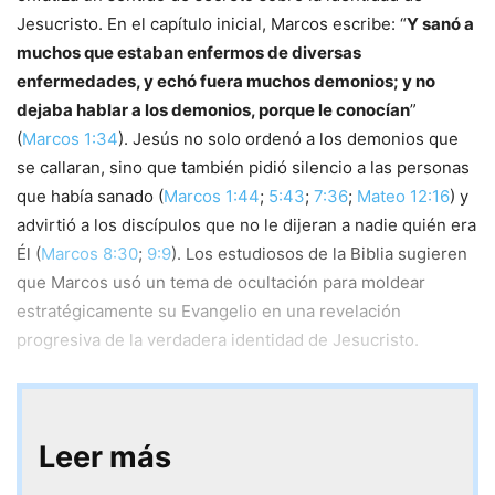
Jesucristo. En el capítulo inicial, Marcos escribe: “
Y sanó a
muchos que estaban enfermos de diversas
enfermedades, y echó fuera muchos demonios; y no
dejaba hablar a los demonios, porque le conocían
”
(
Marcos 1:34
). Jesús no solo ordenó a los demonios que
se callaran, sino que también pidió silencio a las personas
que había sanado (
Marcos 1:44
;
5:43
;
7:36
;
Mateo 12:16
) y
advirtió a los discípulos que no le dijeran a nadie quién era
Él (
Marcos 8:30
;
9:9
). Los estudiosos de la Biblia sugieren
que Marcos usó un tema de ocultación para moldear
estratégicamente su Evangelio en una revelación
progresiva de la verdadera identidad de Jesucristo.
Leer más