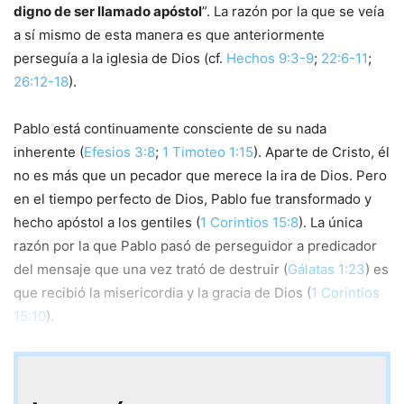
digno de ser llamado apóstol
”. La razón por la que se veía
a sí mismo de esta manera es que anteriormente
perseguía a la iglesia de Dios (cf.
Hechos 9:3-9
;
22:6-11
;
26:12-18
).
Pablo está continuamente consciente de su nada
inherente (
Efesios 3:8
;
1 Timoteo 1:15
). Aparte de Cristo, él
no es más que un pecador que merece la ira de Dios. Pero
en el tiempo perfecto de Dios, Pablo fue transformado y
hecho apóstol a los gentiles (
1 Corintios 15:8
). La única
razón por la que Pablo pasó de perseguidor a predicador
del mensaje que una vez trató de destruir (
Gálatas 1:23
) es
que recibió la misericordia y la gracia de Dios (
1 Corintios
15:10
).