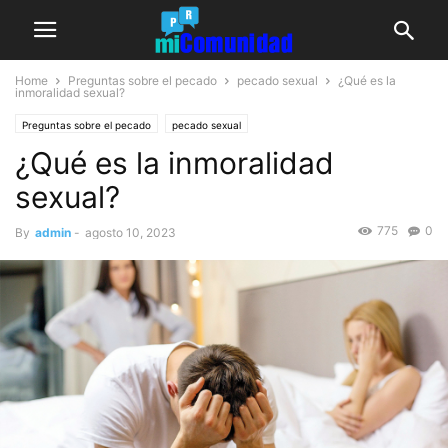
Home
Preguntas sobre el pecado
pecado sexual
¿Qué es la
inmoralidad sexual?
Preguntas sobre el pecado
pecado sexual
¿Qué es la inmoralidad
sexual?
775
0
By
admin
-
agosto 10, 2023