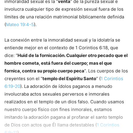
inmoralidad sexual es la “
venta
” de la pureza sexual e
involucra cualquier tipo de expresión sexual fuera de los
límites de una relación matrimonial bíblicamente definida
(
Mateo 19:4-5
).
La conexión entre la inmoralidad sexual y la idolatría se
entiende mejor en el contexto de 1
Corintios 6:18, que
dice: “
Huid de la fornicación. Cualquier otro pecado que el
hombre cometa, está fuera del cuerpo; mas el que
fornica, contra su propio cuerpo peca
”. Los cuerpos de los
creyentes son el “
templo del Espíritu Santo
” (
1 Corintios
6:19-20
). La adoración de ídolos paganos a menudo
involucraba actos sexuales perversos e inmorales
realizados en el templo de un dios falso. Cuando usamos
nuestro cuerpo físico con fines inmorales, estamos
imitando la adoración pagana al profanar el santo templo
de Dios con actos que Él llama detestables (
1 Corintios
6:9-11
).