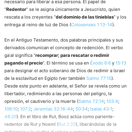
necesario para liberar a esa persona. El papel de
“
Redentor
” se le asigna únicamente a Jesucristo, quien
rescata a los creyentes “
del dominio de las tinieblas
” y los
entrega al reino de luz de Dios (
Colosenses 1:13-14
).
En el Antiguo Testamento, dos palabras principales y sus
derivados comunican el concepto de redención. El verbo
gaʾal significa “
recomprar; para rescatar o redimir
pagando el precio
”. El término se usa en
Éxodo 6:6
y
15:13
para designar el acto soberano de Dios de redimir a Israel
de la esclavitud en Egipto (ver también
Salmo 77:15
).
Desde este punto en adelante, el Señor se revela como un
libertador, redimiendo a las personas del peligro, la
opresión, el cautiverio y la muerte (
Salmo 72:14
;
103:4
;
106:10
;
107:2
;
Jeremías 32:16-44
;
50:34
;
Isaías 43:1
;
48:20
). En el libro de Rut, Booz actúa como pariente-
redentor de Rut y Noemí (
Rut 2:20
), liberándolas de la
indigencia y la viudez al volver a comprar la tierra de