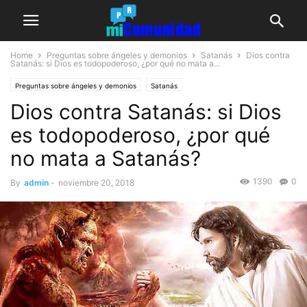
Home
Preguntas sobre ángeles y demonios
Satanás
Dios contra
Satanás: si Dios es todopoderoso, ¿por qué no mata a...
Preguntas sobre ángeles y demonios
Satanás
Dios contra Satanás: si Dios
es todopoderoso, ¿por qué
no mata a Satanás?
1390
0
By
admin
-
noviembre 20, 2018