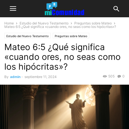
Home
Estudio del Nuevo Testamento
Preguntas sobre Mateo
Mateo 6:5
¿Qué significa «cuando ores, no seas como los hipócritas»?
Estudio del Nuevo Testamento
Preguntas sobre Mateo
Mateo 6:5 ¿Qué significa
«cuando ores, no seas como
los hipócritas»?
505
0
By
admin
-
septiembre 11, 2024