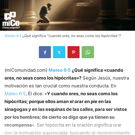
Mateo 6:5
¿Qué significa "cuando ores, no seas como los hipócritas"?
(miComunidad.com)
Mateo 6:5
¿Qué significa «cuando
ores, no seas como los hipócritas»?
Según Jesús, nuestra
motivación es tan crucial como nuestra conducta. En
Mateo 6:5
, Él dice: «
Y cuando ores, no seas como los
hipócritas; porque ellos aman el orar en pie en las
sinagogas y en las esquinas de las calles, para ser vistos
por los hombres; de cierto os digo que ya tienen su
recompensa
«. Ser hipócrita en la oración significa orar
con la motivación equivocada: buscando el reconocimiento