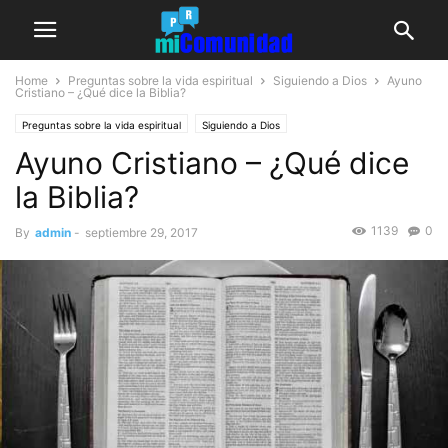
Home
Preguntas sobre la vida espiritual
Siguiendo a Dios
Ayuno
Cristiano – ¿Qué dice la Biblia?
Preguntas sobre la vida espiritual
Siguiendo a Dios
Ayuno Cristiano – ¿Qué dice
la Biblia?
1139
0
By
admin
-
septiembre 29, 2017