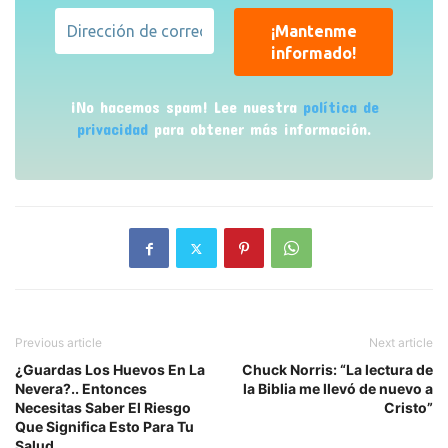
¡No hacemos spam! Lee nuestra
política de
privacidad
para obtener más información.
Previous article
Next article
¿Guardas Los Huevos En La
Chuck Norris: “La lectura de
Nevera?.. Entonces
la Biblia me llevó de nuevo a
Necesitas Saber El Riesgo
Cristo”
Que Significa Esto Para Tu
Salud