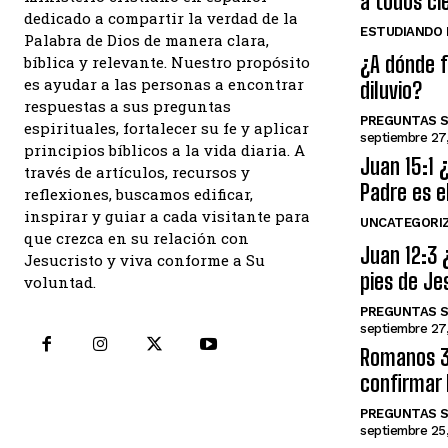
a todos ci
dedicado a compartir la verdad de la
ESTUDIANDO L
Palabra de Dios de manera clara,
¿A dónde f
bíblica y relevante. Nuestro propósito
es ayudar a las personas a encontrar
diluvio?
respuestas a sus preguntas
PREGUNTAS S
espirituales, fortalecer su fe y aplicar
septiembre 27
principios bíblicos a la vida diaria. A
Juan 15:1 
través de artículos, recursos y
Padre es e
reflexiones, buscamos edificar,
inspirar y guiar a cada visitante para
UNCATEGORI
que crezca en su relación con
Juan 12:3 
Jesucristo y viva conforme a Su
pies de Je
voluntad.
PREGUNTAS S
septiembre 27
Romanos 3:
confirmar 
PREGUNTAS 
septiembre 25