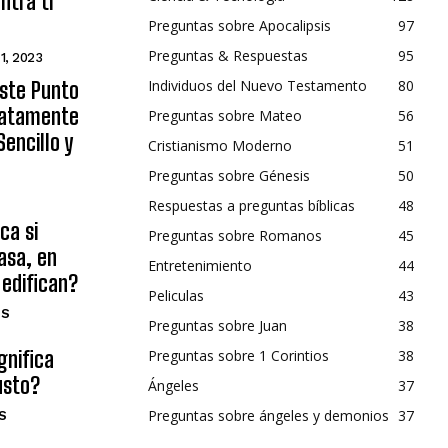
ntra ti
Preguntas sobre Apocalipsis
97
Preguntas & Respuestas
95
 1, 2023
Individuos del Nuevo Testamento
80
Este Punto
diatamente
Preguntas sobre Mateo
56
encillo y
Cristianismo Moderno
51
Preguntas sobre Génesis
50
Respuestas a preguntas bíblicas
48
ca si
Preguntas sobre Romanos
45
asa, en
Entretenimiento
44
 edifican?
Peliculas
43
OS
Preguntas sobre Juan
38
gnifica
Preguntas sobre 1 Corintios
38
usto?
Ángeles
37
Preguntas sobre ángeles y demonios
37
S