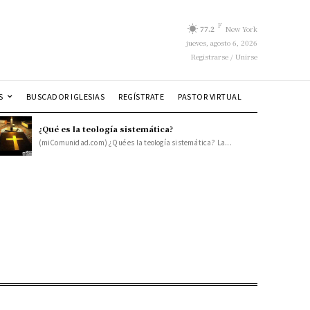
F
77.2
New York
jueves, agosto 6, 2026
Registrarse / Unirse
S
BUSCADOR IGLESIAS
REGÍSTRATE
PASTOR VIRTUAL
¿Qué es la teología sistemática?
(miComunidad.com) ¿Qué es la teología sistemática? La...