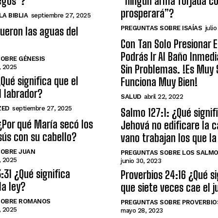
egos”?
“ningún arma forjada co
prosperará”?
A BIBLIA
septiembre 27, 2025
PREGUNTAS SOBRE ISAÍAS
julio
ueron las aguas del
Con Tan Solo Presionar 
Podrás Ir Al Baño Inme
OBRE GÉNESIS
Sin Problemas. !Es Muy S
, 2025
¿Qué significa que el
Funciona Muy Bien!
l labrador?
SALUD
abril 22, 2022
ZED
septiembre 27, 2025
Salmo 127:1: ¿Qué signifi
¿Por qué María secó los
Jehová no edificare la c
sús con su cabello?
vano trabajan los que la
OBRE JUAN
PREGUNTAS SOBRE LOS SALM
, 2025
junio 30, 2023
31 ¿Qué significa
Proverbios 24:16 ¿Qué si
la ley?
que siete veces cae el j
SOBRE ROMANOS
PREGUNTAS SOBRE PROVERBIO
, 2025
mayo 28, 2023