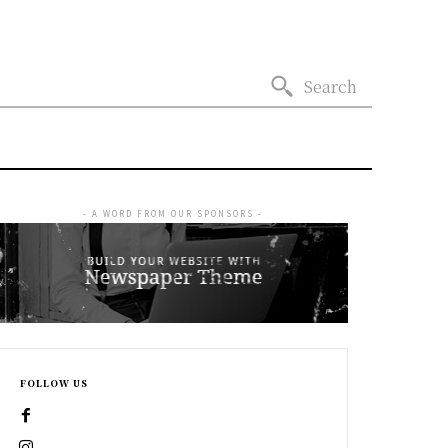
Search
- A WORD FROM OUR SPONSORS -
FOLLOW US