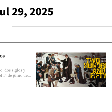
ul 29, 2025
os
o: dos siglos y
 14 de junio de...