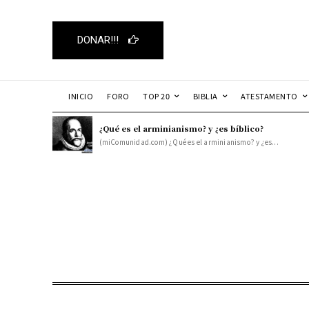
DONAR!!!
INICIO
FORO
TOP 20
BIBLIA
ATESTAMENTO
¿Qué es el arminianismo? y ¿es bíblico?
(miComunidad.com) ¿Qué es el arminianismo? y ¿es...