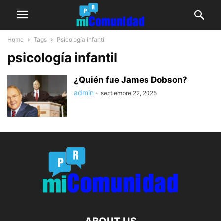
Home
Tags
Psicología infantil
psicología infantil
¿Quién fue James Dobson?
admin
-
septiembre 22, 2025