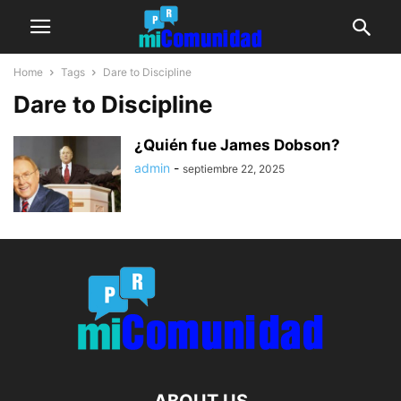
Home
Tags
Dare to Discipline
Dare to Discipline
¿Quién fue James Dobson?
admin
-
septiembre 22, 2025