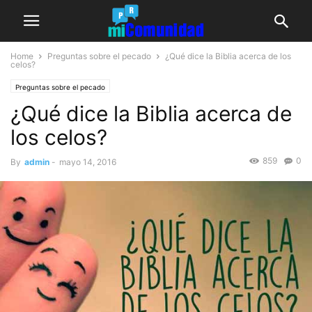
Home
Preguntas sobre el pecado
¿Qué dice la Biblia acerca de los
celos?
Preguntas sobre el pecado
¿Qué dice la Biblia acerca de
los celos?
859
0
By
admin
-
mayo 14, 2016