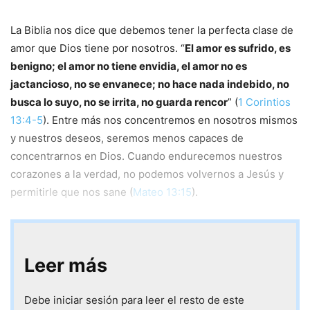
La Biblia nos dice que debemos tener la perfecta clase de
amor que Dios tiene por nosotros. “
El amor es sufrido, es
benigno; el amor no tiene envidia, el amor no es
jactancioso, no se envanece;
no hace nada indebido, no
busca lo suyo, no se irrita, no guarda rencor
” (
1 Corintios
13:4-5
). Entre más nos concentremos en nosotros mismos
y nuestros deseos, seremos menos capaces de
concentrarnos en Dios. Cuando endurecemos nuestros
corazones a la verdad, no podemos volvernos a Jesús y
permitirle que nos sane (
Mateo 13:15
).
Leer más
Debe iniciar sesión para leer el resto de este