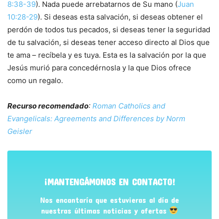
8:38-39
). Nada puede arrebatarnos de Su mano (
Juan
10:28-29
). Si deseas esta salvación, si deseas obtener el
perdón de todos tus pecados, si deseas tener la seguridad
de tu salvación, si deseas tener acceso directo al Dios que
te ama – recíbela y es tuya. Esta es la salvación por la que
Jesús murió para concedérnosla y la que Dios ofrece
como un regalo.
Recurso recomendado
:
Roman Catholics and
Evangelicals: Agreements and Differences by Norm
Geisler
¡MANTENGÁMONOS EN CONTACTO!
Nos encantaría que estuvieras al día de
nuestras últimas noticias y ofertas