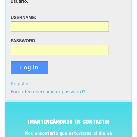
usuario.
USERNAME:
PASSWORD:
Log in
Register
Forgotten username or password?
¡MANTENGÁMONOS EN CONTACTO!
Nos encantaría que estuvieras al día de