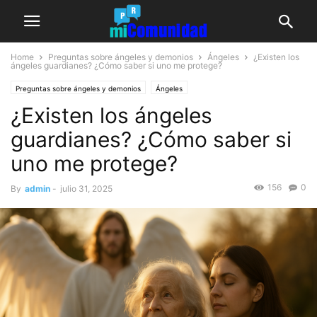
Home
Preguntas sobre ángeles y demonios
Ángeles
¿Existen los
ángeles guardianes? ¿Cómo saber si uno me protege?
Preguntas sobre ángeles y demonios
Ángeles
¿Existen los ángeles
guardianes? ¿Cómo saber si
uno me protege?
156
0
By
admin
-
julio 31, 2025