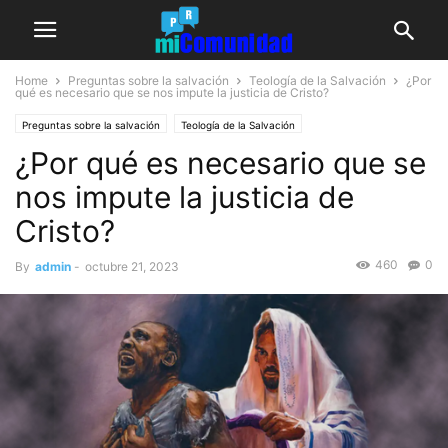
Home
Preguntas sobre la salvación
Teología de la Salvación
¿Por
qué es necesario que se nos impute la justicia de Cristo?
Preguntas sobre la salvación
Teología de la Salvación
¿Por qué es necesario que se
nos impute la justicia de
Cristo?
460
0
By
admin
-
octubre 21, 2023