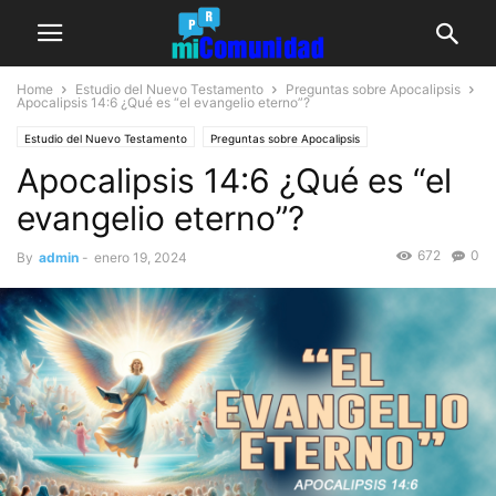
Home
Estudio del Nuevo Testamento
Preguntas sobre Apocalipsis
Apocalipsis 14:6
¿Qué es “el evangelio eterno”?
Estudio del Nuevo Testamento
Preguntas sobre Apocalipsis
Apocalipsis 14:6 ¿Qué es “el
evangelio eterno”?
672
0
By
admin
-
enero 19, 2024