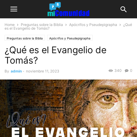
Home
Preguntas sobre la Biblia
Apócrifos y Pseudepigrapha
¿Qué
es el Evangelio de Tomás?
Preguntas sobre la Biblia
Apócrifos y Pseudepigrapha
¿Qué es el Evangelio de
Tomás?
340
0
By
admin
-
noviembre 11, 2023