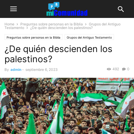
Home
Preguntas sobre personas en la Biblia
Grupos del Antiguo
Testamento
¿De quién descienden los palestinos?
Preguntas sobre personas en la Biblia
Grupos del Antiguo Testamento
¿De quién descienden los
palestinos?
492
0
By
admin
-
septiembre 6, 2023