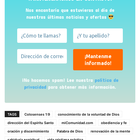
Nos encantaría que estuvieras al día de
nuestras últimas noticias y ofertas
¡No hacemos spam! Lee nuestra
política de
privacidad
para obtener más información.
TAGS
Colosenses 1:9
conocimiento de la voluntad de Dios
dirección del Espíritu Santo
miComunidad.com
obediencia y fe
oración y discernimiento
Palabra de Dios
renovación de la mente
sabiduría espiritual
vida cristiana práctica