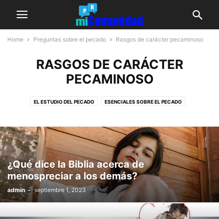
Home
Preguntas sobre el pecado
Rasgos de carácter pecaminoso
RASGOS DE CARÁCTER
PECAMINOSO
EL ESTUDIO DEL PECADO
ESENCIALES SOBRE EL PECADO
PECADO SEXUAL
PECADOS ESPECÍFICOS
RASGOS DE CARÁCTER PECAMINOSO
TERMINOLOGÍA DEL PECADO
¿Qué dice la Biblia acerca de
menospreciar a los demás?
admin
-
septiembre 1, 2023