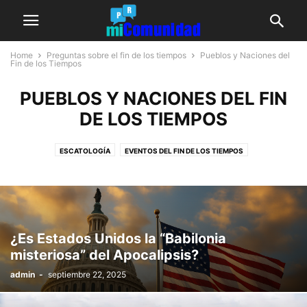
Home
Preguntas sobre el fin de los tiempos
Pueblos y Naciones del
Fin de los Tiempos
PUEBLOS Y NACIONES DEL FIN
DE LOS TIEMPOS
ESCATOLOGÍA
EVENTOS DEL FIN DE LOS TIEMPOS
PUEBLOS Y NACIONES DEL FIN DE LOS TIEMPOS
¿Es Estados Unidos la “Babilonia
misteriosa” del Apocalipsis?
admin
-
septiembre 22, 2025