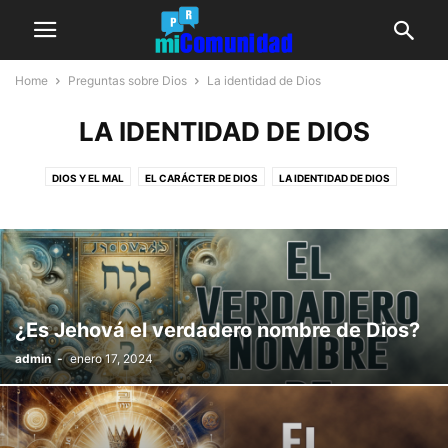
Home
Preguntas sobre Dios
La identidad de Dios
LA IDENTIDAD DE DIOS
DIOS Y EL MAL
EL CARÁCTER DE DIOS
LA IDENTIDAD DE DIOS
LA NATURALEZA DE DIOS
LA RELACIÓN DE DIOS CON NOSOTROS
NUESTRA RESPUESTA A DIOS
¿Es Jehová el verdadero nombre de Dios?
admin
-
enero 17, 2024