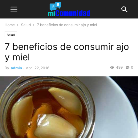
Home
Salud
7 beneficios de consumir ajo y miel
Salud
7 beneficios de consumir ajo
y miel
499
0
By
admin
-
abril 22, 2016