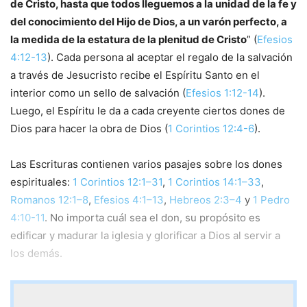
de Cristo, hasta que todos lleguemos a la unidad de la fe y
del conocimiento del Hijo de Dios, a un varón perfecto, a
la medida de la estatura de la plenitud de Cristo
” (
Efesios
4:12-13
). Cada persona al aceptar el regalo de la salvación
a través de Jesucristo recibe el Espíritu Santo en el
interior como un sello de salvación (
Efesios 1:12-14
).
Luego, el Espíritu le da a cada creyente ciertos dones de
Dios para hacer la obra de Dios (
1 Corintios 12:4-6
).
Las Escrituras contienen varios pasajes sobre los dones
espirituales:
1 Corintios 12:1–31
,
1 Corintios 14:1–33
,
Romanos 12:1–8
,
Efesios 4:1–13
,
Hebreos 2:3–4
y
1 Pedro
4:10-11
. No importa cuál sea el don, su propósito es
edificar y madurar la iglesia y glorificar a Dios al servir a
los demás.